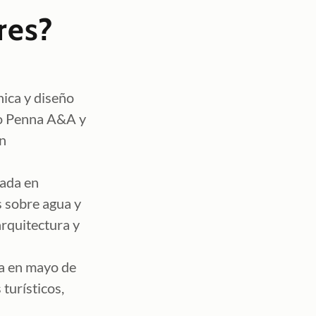
res?
nica y diseño
vo Penna A&A y
ón
zada en
s sobre agua y
rquitectura y
a en mayo de
turísticos,