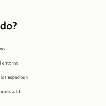
ndo?
mo".
l entorno
los espacios y
uraleza. EL