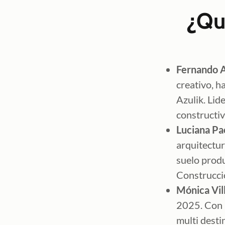
¿Qu
Fernando A
creativo, 
Azulik. Lid
constructi
Luciana Pao
arquitectur
suelo prod
Construcci
Mónica Vil
2025. Con 2
multi desti