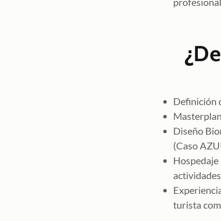
profesiona
¿De
Definición 
Masterplan 
Diseño Biom
(Caso AZUL
Hospedaje r
actividades 
Experiencia
turista co