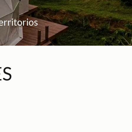
rritorios
ES